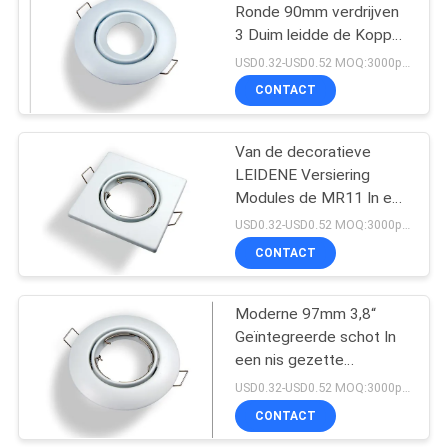
Ronde 90mm verdrijven
3 Duim leidde de Koppen
17
van de Versieringslamp
USD0.32-USD0.52 MOQ:3000pcs
Slimme LEIDENE
CONTACT
Strook
Van de decoratieve
LEIDENE Versiering
Modules de MR11 In een
nis gezette Verlichting
USD0.32-USD0.52 MOQ:3000pcs
CONTACT
12
Overmaats Edison
Moderne 97mm 3,8“
Geïntegreerde schot In
Bulbs
een nis gezette
Verlichtingsversiering
USD0.32-USD0.52 MOQ:3000pcs
CONTACT