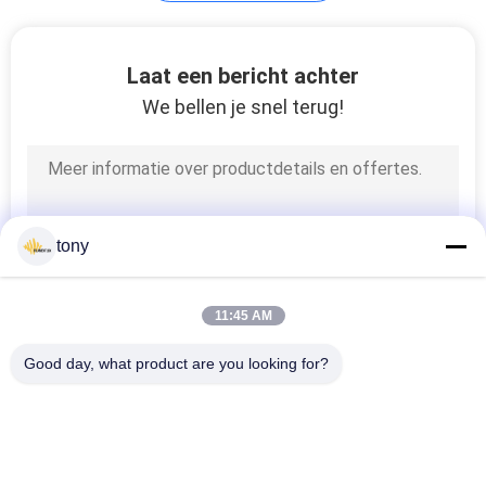
Het LEIDENE Comité
Laat een bericht achter
van Backlight
We bellen je snel terug!
29
tony
Adresseerbare
LEIDENE Strook
11:45 AM
Good day, what product are you looking for?
populaire categorieën
Alle
47
LEIDENE 
Led Hid Vervanging