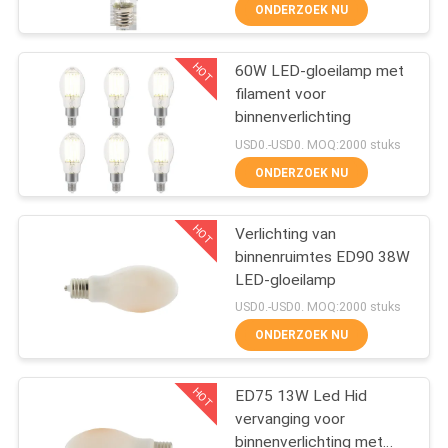
CONTACTEER
ONDERZOEK NU
ONS
HOT
60W LED-gloeilamp met
51
filament voor
VERZOEK
binnenverlichting
OM EEN
GELEIDE G9-BOL
USD0.-USD0. MOQ:2000 stuks
CITAAT
ONDERZOEK NU
HOT
SITEMAP
Verlichting van
binnenruimtes ED90 38W
LED-gloeilamp
PRIVACY
47
USD0.-USD0. MOQ:2000 stuks
POLICY
De LEIDENE Bol van
ONDERZOEK NU
R7S
HOT
ED75 13W Led Hid
vervanging voor
binnenverlichting met