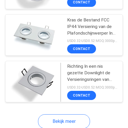
CONTACT
13
12V LEIDENE
Kras de Bestand FCC
Strooklichten
IP44 Versiering van de
Plafondschijnwerper In
een nis gezette
USD0.32-USD0.52 MOQ:3000pcs
Verlichting
CONTACT
8
Richting In een nis
gezette Downlight de
LEIDEN van randlit
Versieringsringen van
φ84mm Gu10
Comité
USD0.32-USD0.52 MOQ:3000pcs
CONTACT
Bekijk meer
11