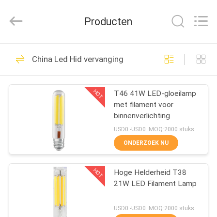
Filamentlux
Smart
Technology
Producten
Co.,
LTD.
All
Rights
HUIS
Reserved.
39
China Led Hid vervanging
Led Hid vervanging
PRODUCTEN
HOT
T46 41W LED-gloeilamp
met filament voor
ONGEVEER
binnenverlichting
ONS
USD0.-USD0. MOQ:2000 stuks
ONDERZOEK NU
28
FABRIEKSREIS
LEIDENE
HOT
Hoge Helderheid T38
21W LED Filament Lamp
KWALITEITSCONTROLE
gloeidraadbol
USD0.-USD0. MOQ:2000 stuks