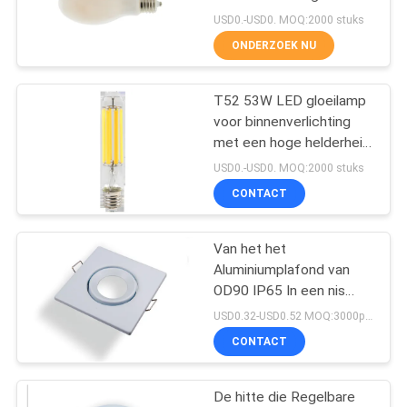
hoge helderheid
USD0.-USD0. MOQ:2000 stuks
ONDERZOEK NU
23
MAÏSKOLF geleide
T52 53W LED gloeilamp
voor binnenverlichting
strook
met een hoge helderheid
en energie-efficiëntie
USD0.-USD0. MOQ:2000 stuks
CONTACT
Van het het
23
Aluminiumplafond van
Neon LEIDENE
OD90 IP65 In een nis
gezette de
USD0.32-USD0.52 MOQ:3000pcs
Strooklichten
Verlichtingsversiering
CONTACT
Downlight
De hitte die Regelbare