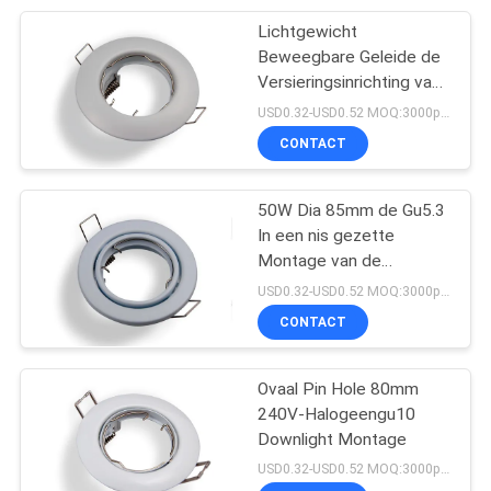
Lichtgewicht
18
Beweegbare Geleide de
230V LEIDENE
Versieringsinrichting van
Halogeenbollen Mr16
USD0.32-USD0.52 MOQ:3000pcs
Strook
CONTACT
50W Dia 85mm de Gu5.3
In een nis gezette
Montage van de
10
Verlichtingsversiering
USD0.32-USD0.52 MOQ:3000pcs
120V LEIDENE
CONTACT
Strook
Ovaal Pin Hole 80mm
240V-Halogeengu10
Downlight Montage
USD0.32-USD0.52 MOQ:3000pcs