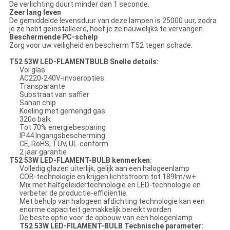
De verlichting duurt minder dan 1 seconde.
Zeer lang leven
De gemiddelde levensduur van deze lampen is 25000 uur, zodra
je ze hebt geïnstalleerd, hoef je ze nauwelijks te vervangen.
Beschermende PC-schelp
Zorg voor uw veiligheid en bescherm T52 tegen schade.
T52 53W LED-FLAMENTBULB Snelle details:
Vol glas
AC220-240V-invoeropties
Transparante
Substraat van saffier
Sanan chip
Koeling met gemengd gas
320o balk
Tot 70% energiebesparing
IP44 Ingangsbescherming
CE, RoHS, TUV, UL-conform
2 jaar garantie
T52 53W LED-FLAMENT-BULB kenmerken:
Volledig glazen uiterlijk, gelijk aan een halogeenlamp
COB-technologie en krijgen lichtstroom tot 189lm/w+
Mix met halfgeleidertechnologie en LED-technologie en
verbeter de productie-efficiëntie.
Met behulp van halogeen afdichting technologie kan een
enorme capaciteit gemakkelijk bereikt worden
De beste optie voor de opbouw van een hologenlamp
T52 53W LED-FILAMENT-BULB Technische parameter: