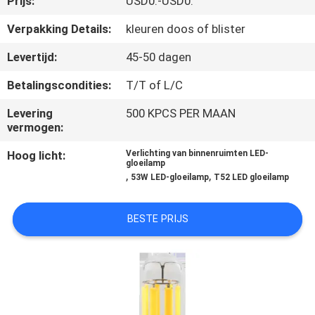
Prijs:
USD0.-USD0.
CONTACTEER
ONS
Verpakking Details:
kleuren doos of blister
Levertijd:
45-50 dagen
VERZOEK
Betalingscondities:
T/T of L/C
OM EEN
Levering
500 KPCS PER MAAN
CITAAT
vermogen:
Hoog licht:
Verlichting van binnenruimten LED-
SITEMAP
gloeilamp
,
,
53W LED-gloeilamp
T52 LED gloeilamp
PRIVACY
BESTE PRIJS
POLICY