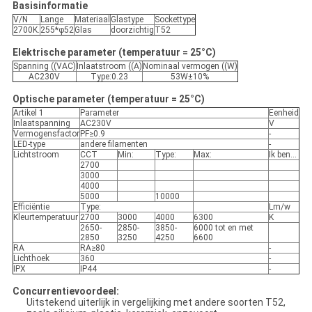
Basisinformatie
V/N
Lange
Materiaal
Glastype
Sockettype
2700K.
255*φ52
Glas
doorzichtig
T52
Elektrische parameter (temperatuur = 25°C)
Spanning ((VAC)
Inlaatstroom ((A)
Nominaal vermogen ((W)
AC230V
Type:0.23
53W±10%
Optische parameter (temperatuur = 25°C)
Artikel 1
Parameter
Eenheid
Inlaatspanning
AC230V
V
Vermogensfactor
PF≥0.9
-
LED-type
andere filamenten
-
Lichtstroom
CCT
Min:
Type:
Max:
Ik ben...
2700
3000
4000
5000
10000
Efficiëntie
Type:
Lm/w
Kleurtemperatuur
2700
3000
4000
6300
K
2650-
2850-
3850-
6000 tot en met
2850
3250
4250
6600
RA
RA≥80
-
Lichthoek
360
-
IPX
IP44
-
Concurrentievoordeel:
Uitstekend uiterlijk in vergelijking met andere soorten T52,