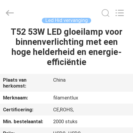
Filamentlux
Smart
Technology
Co.,
LTD.
Led Hid vervanging
All
Rights
T52 53W LED gloeilamp voor
HUIS
Reserved.
binnenverlichting met een
PRODUCTEN
hoge helderheid en energie-
efficiëntie
ONGEVEER
ONS
Plaats van
China
herkomst:
FABRIEKSREIS
Merknaam:
filamentlux
Certificering:
CE,ROHS,
KWALITEITSCONTROLE
Min. bestelaantal:
2000 stuks