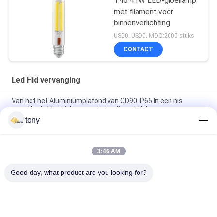
T46 41W LED-gloeilamp
met filament voor
binnenverlichting
USD0.-USD0. MOQ:2000 stuks
CONTACT
Led Hid vervanging
Van het het Aluminiumplafond van OD90 IP65 In een nis
gezette de Verlichtingsversiering Downlight
tony
De hitte die Regelbare Ronde 90mm verdrijven 3 Duim leidde
de Koppen van de Versieringslamp
3:46 AM
Van de decoratieve LEIDENE Versiering Modules de MR11 In
een nis gezette Verlichting
Good day, what product are you looking for?
populaire categorieën
Alle