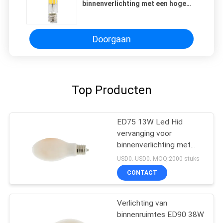
binnenverlichting met een hoge
helderheid en energie-efficiëntie
Doorgaan
Top Producten
ED75 13W Led Hid
vervanging voor
binnenverlichting met
hoge helderheid
USD0.-USD0. MOQ:2000 stuks
CONTACT
Verlichting van
binnenruimtes ED90 38W