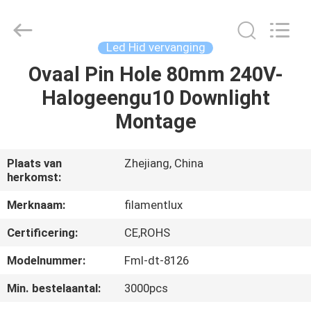
Filamentlux
Smart
Technology
Co.,
LTD.
Led Hid vervanging
All
Rights
Ovaal Pin Hole 80mm 240V-
HUIS
Reserved.
Halogeengu10 Downlight
PRODUCTEN
Montage
ONGEVEER
Plaats van
Zhejiang, China
herkomst:
ONS
Merknaam:
filamentlux
FABRIEKSREIS
Certificering:
CE,ROHS
Modelnummer:
Fml-dt-8126
KWALITEITSCONTROLE
Min. bestelaantal:
3000pcs