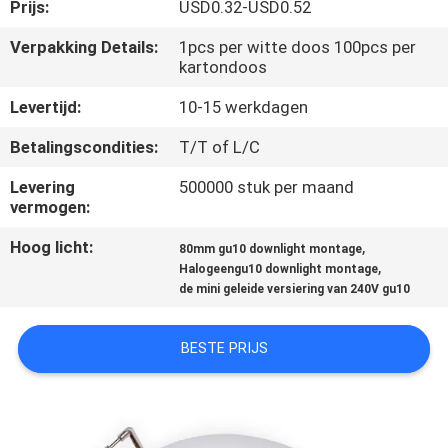
CONTACTEER
Prijs:
USD0.32-USD0.52
ONS
Verpakking Details:
1pcs per witte doos 100pcs per
kartondoos
VERZOEK
Levertijd:
10-15 werkdagen
OM EEN
Betalingscondities:
T/T of L/C
CITAAT
Levering
500000 stuk per maand
vermogen:
SITEMAP
Hoog licht:
,
80mm gu10 downlight montage
,
Halogeengu10 downlight montage
de mini geleide versiering van 240V gu10
PRIVACY
POLICY
BESTE PRIJS