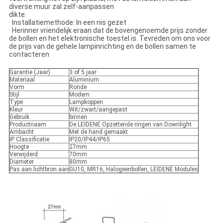
diverse muur zal zelf-aanpassen
dikte.
· Installatiemethode: In een nis gezet
· Herinner vriendelijk eraan dat de bovengenoemde prijs zonder
de bollen en het elektronische toestel is. Tevreden om ons voor
de prijs van de gehele lampinrichting en de bollen samen te
contacteren
Garantie (Jaar)
3 of 5 jaar
Materiaal
Aluminium
Vorm
Ronde
Stijl
Modern
Type
Lampkoppen
Kleur
Wit/zwart/aangepast
Gebruik
binnen
Productnaam
De LEIDENE Opzettende ringen van Downlight
Ambacht
Met de hand gemaakt
IP Classificatie
IP20/IP44/IP65
Hoogte
27mm
Verwijderd
70mm
Diameter
80mm
Pas aan lichtbron aan
GU10, MR16, Halogeenbollen, LEIDENE Modules