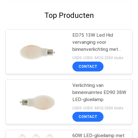
Top Producten
ED75 13W Led Hid
vervanging voor
binnenverlichting met
hoge helderheid
USD0.-USD0. MOQ:2000 stuks
CONTACT
Verlichting van
binnenruimtes ED90 38W
LED-gloeilamp
USD0.-USD0. MOQ:2000 stuks
CONTACT
60W LED-gloeilamp met