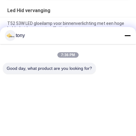
Led Hid vervanging
T52 53W LED gloeilamp voor binnenverlichting met een hoge
helderheid en energie-efficiëntie
tony
Van het het Aluminiumplafond van OD90 IP65 In een nis
gezette de Verlichtingsversiering Downlight
7:36 PM
De hitte die Regelbare Ronde 90mm verdrijven 3 Duim leidde
de Koppen van de Versieringslamp
Good day, what product are you looking for?
populaire categorieën
Alle
LEIDENE 
Led Hid Vervanging
Gloeidraadbol
De LEIDENE Bol Van 
GELEIDE G9-BOL
R7S
MAÏSKOLF Geleide 
Neon LEIDENE 