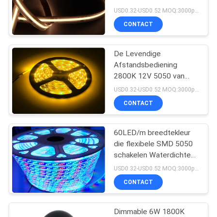
Strooklichten
USD0.32-USD0.52 MOQ:3000pcs
CONTACT
23
MAÏSKOLF geleide
De Levendige
Afstandsbediening
strook
2800K 12V 5050 van
LVD RGB Geleide de
USD0.32-USD0.52 MOQ:3000pcs
Strooklichten van 10m
CONTACT
60LED/m breedtekleur
23
die flexibele SMD 5050
Neon LEIDENE
schakelen Waterdichte
LEIDENE Strook
USD0.32-USD0.52 MOQ:3000pcs
Strooklichten
CONTACT
Dimmable 6W 1800K