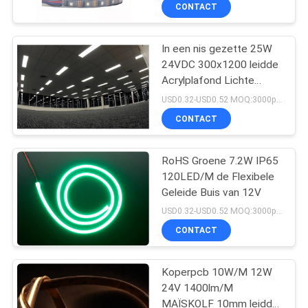
CONTACTEER
CONTACT
ONS
In een nis gezette 25W
51
24VDC 300x1200 leidde
VERZOEK
Acrylplafond Lichte
OM EEN
GELEIDE G9-BOL
Comités
USD0.32-USD0.52 MOQ:3000pcs
CITAAT
CONTACT
SITEMAP
RoHS Groene 7.2W IP65
120LED/M de Flexibele
Geleide Buis van 12V
PRIVACY
47
USD0.32-USD0.52 MOQ:3000pcs
POLICY
De LEIDENE Bol van
CONTACT
R7S
Koperpcb 10W/M 12W
24V 1400lm/M
MAÏSKOLF 10mm leidde