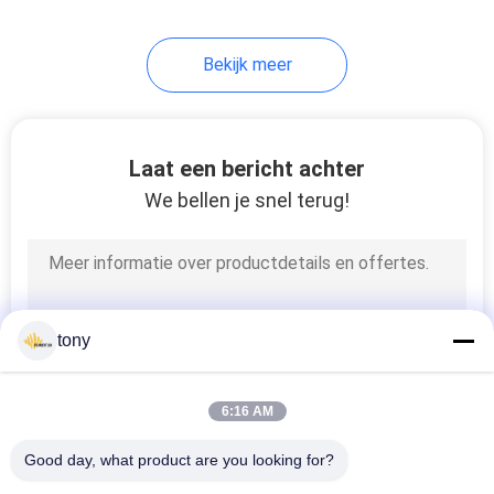
18
Bekijk meer
230V LEIDENE
Strook
Laat een bericht achter
We bellen je snel terug!
10
120V LEIDENE
tony
Strook
6:16 AM
Good day, what product are you looking for?