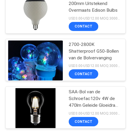
200mm Uitstekend
Overmaats Edison Bulbs
17
USD3.00-USD12.00 MOQ:3000pcs
Slimme LEIDENE
CONTACT
Strook
2700-2800K
Shatterproof G50-Bollen
van de Bolvervanging
USD3.00-USD12.00 MOQ:3000pcs
CONTACT
12
Overmaats Edison
SAA-Bol van de
Schroefac120v 4W de
Bulbs
470lm Geleide Gloeidraad
A60 E27
USD3.00-USD12.00 MOQ:3000pcs
CONTACT