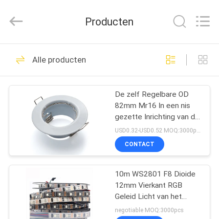
Filamentlux
Smart
Technology
Producten
Co.,
LTD.
All
Rights
HUIS
Reserved.
39
Alle producten
Led Hid vervanging
PRODUCTEN
De zelf Regelbare OD
82mm Mr16 In een nis
ONGEVEER
gezette Inrichting van de
ONS
Verlichtingsversiering
USD0.32-USD0.52 MOQ:3000pcs
CONTACT
28
FABRIEKSREIS
LEIDENE
10m WS2801 F8 Dioide
12mm Vierkant RGB
KWALITEITSCONTROLE
gloeidraadbol
Geleid Licht van het
Pixelkoord
negotiable MOQ:3000pcs