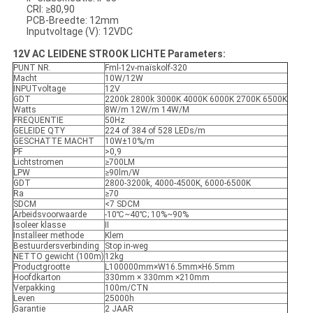
CRI: ≥80,90
PCB-Breedte: 12mm
Inputvoltage (V): 12VDC
12V AC LEIDENE STROOK LICHTE Parameters:
PUNT NR.
Fml-12v-maïskolf-320
Macht
10W/12W
INPUTvoltage
12V
GDT
2200k 2800k 3000K 4000K 6000K 2700K 6500K
Watts
8W/m 12W/m 14W/M
FREQUENTIE
50Hz
GELEIDE QTY
224 of 384 of 528 LEDs/m
GESCHATTE MACHT
10W±10%/m
PF
>0,9
Lichtstromen
≥700LM
LPW
≥90lm/W
GDT
2800-3200k, 4000-4500K, 6000-6500K
Ra
≥70
SDCM
<7 SDCM
Arbeidsvoorwaarde
-10℃~40℃; 10%~90%
Isoleer klasse
II
Installeer methode
Klem
Bestuurdersverbinding
Stop in-weg
NETTO gewicht (100m)
12kg
Productgrootte
L100000mm×W16.5mm×H6.5mm
Hoofdkarton
330mm × 330mm ×210mm
Verpakking
100m/CTN
Leven
25000h
Garantie
2 JAAR