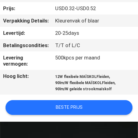
CONTACTEER
Prijs:
USD0.32-USD0.52
ONS
Verpakking Details:
Kleurenvak of blaar
VERZOEK
Levertijd:
20-25days
OM EEN
Betalingscondities:
T/T of L/C
CITAAT
Levering
500kpcs per maand
vermogen:
SITEMAP
Hoog licht:
,
12W flexibele MAÏSKOLFleiden
,
90lm/W flexibele MAÏSKOLFleiden
90lm/W geleide strookmaïskolf
PRIVACY
POLICY
BESTE PRIJS