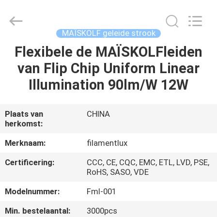
Filamentlux
Smart
Technology
Co.,
LTD.
MAÏSKOLF geleide strook
All
Rights
Flexibele de MAÏSKOLFleiden
HUIS
Reserved.
van Flip Chip Uniform Linear
PRODUCTEN
Illumination 90lm/W 12W
ONGEVEER
Plaats van
CHINA
herkomst:
ONS
Merknaam:
filamentlux
FABRIEKSREIS
Certificering:
CCC, CE, CQC, EMC, ETL, LVD, PSE,
RoHS, SASO, VDE
KWALITEITSCONTROLE
Modelnummer:
Fml-001
Min. bestelaantal:
3000pcs