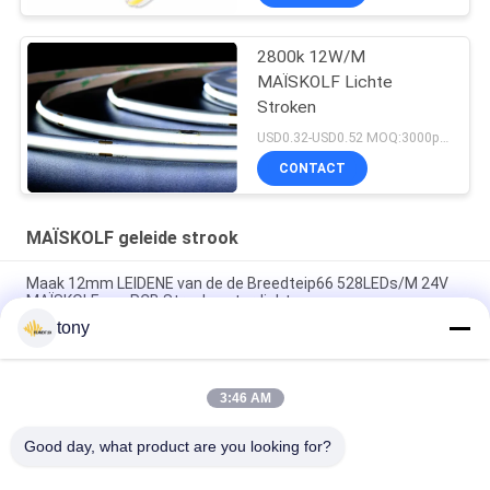
2800k 12W/M
MAÏSKOLF Lichte
Stroken
USD0.32-USD0.52 MOQ:3000pcs
CONTACT
MAÏSKOLF geleide strook
Maak 12mm LEIDENE van de de Breedteip66 528LEDs/M 24V
MAÏSKOLF van PCB Strook waterdicht
tony
Het eenvormige Gloed90cri 8W/M 224LEDS/M 12V van de
LEIDENE Licht MAÏSKOLFstrook
3:46 AM
Slanke LEIDENE van de Vlek Vrije Plastic 12-24V 10W
1000lm/M Flexible MAÏSKOLF Strook
Good day, what product are you looking for?
populaire categorieën
Alle