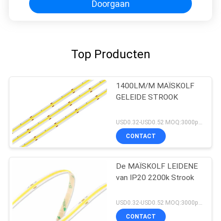
Doorgaan
Top Producten
1400LM/M MAÏSKOLF
GELEIDE STROOK
USD0.32-USD0.52 MOQ:3000pcs
CONTACT
De MAÏSKOLF LEIDENE
van IP20 2200k Strook
USD0.32-USD0.52 MOQ:3000pcs
CONTACT