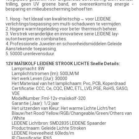
trilling, geen UV groene band, en overeenkomstig energie -
besparing en milieubescherming behoeften
1. Hoog - het Ideaal van kwaliteitschip→ voor LEIDENE
verlichtingstoepassing om multi-schaduwen te vermijden.
2. Hogere warmtegeleiding voor beter thermisch beheer.
3. Verstrek veranderlijke en innovatieve serie LEIDENE lay-
outontwerpen en combinaties.
4. Professionele Juwelen en schoonheidsmiddelen Geleide
Aanstekende toepassing.
5. 50000 urenlevensduur.
12V MAÏSKOLF LEIDENE STROOK LICHTE Snelle Details:
Lampmacht: 8W
Lamplichtstromen (lm): 500LM/M
Het werk Leven (Uur): 30000
Het Materiaal van het lamplichaam: Pvc, PCB, Koperdraad
Certificatie: CCC, Ce, CQC, EMC, ETL, LVD, PSE, RoHS, SASO,
VDE
ModelNumber: Fml-12v-maïskolf-320
Garantie (Jaar): 1/2 jaar
Het uitzenden van Kleur: Het warme Lichte Licht/het
Blauw/het Rood/Yellow/RGB/Changeable/Green/Others van
/White
LEIDENE Lichtbron: SMD2835 LEIDENE Spaander
Productnaam: Geleide Lichte Stroken
LEIDENE Hoeveelheid: 60leds/m
IP Classificatie: IP65