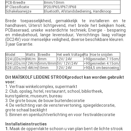
PCB-Breedte
8mm/10mm
IP Classificatie
IP20/IP65/IP67/IP68
Schakelaarwijze
Bluetooth, Afstandsbediening, Handknoop
Brede toepasselijkheid, gemakkelijk te installeren en te
handhaven; Uiterst lichtgevend, met brede het bekijken hoek;
PCBaseraad, unieke waterdichte techniek; Energie - besparing
en milieubehoud, lange levensduur; Verrichtings laag voltage
(DC24V) voor menselijke veiligheid, diverse beschikbare kleuren.
3 jaar Garantie.
Model
Watts
Breedte
Het werk Voltage
Ra
Hoe te snijden
224 LEDs/m
8W/m
8mm
12V/ 24V
>90
gesneden 7.15cm/
384 LEDs/m
12W/m
5mm/8mm
5V/ 12V/24V
>90
gesneden 4.15cm/
528 LEDs/m
14W/m
10mm
12V/ 24V
>90
4,5 cm-besnoeiing
Dit MAÏSKOLF LEIDENE STROOKproduct kan worden gebruikt
voor:
1. Verfraai winkelcomplex, supermarkt
2. Club, opslag, hotel, restaurant, school, bibliotheek,
kunstgalerie, museum, bureau
3. De grote bouw, de bouw buitendecoratie
4. De verlichting van de venstervertoning, spiegeldecoratie,
grote schaal backlight
5. Binnen en openluchtverlichting en voor festivaldecoratie
Installatieinstructies
1.
Maak de oppervlakte schoon u van plan bent de lichte strook