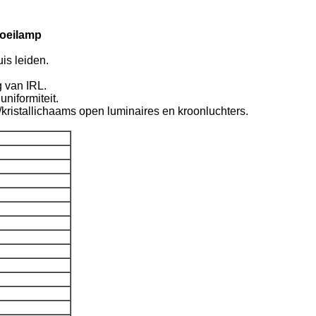
loeilamp
is leiden.
g van IRL.
niformiteit.
/kristallichaams open luminaires en kroonluchters.