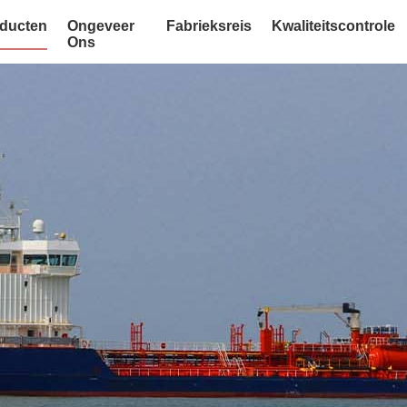
ducten
Ongeveer
Fabrieksreis
Kwaliteitscontrole
Ons