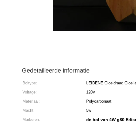
Gedetailleerde informatie
Boltype:
LEIDENE Gloeidraad Gloei
Voltage:
120V
Materiaal:
Polycarbonaat
Macht:
5w
Markeren:
de bol van 4W g80 Edis