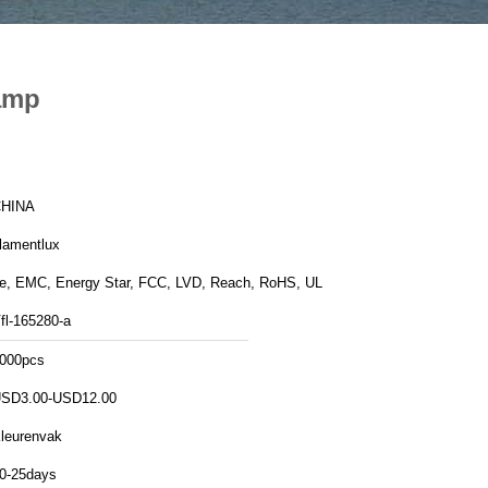
lamp
HINA
ilamentlux
e, EMC, Energy Star, FCC, LVD, Reach, RoHS, UL
fl-165280-a
000pcs
SD3.00-USD12.00
leurenvak
0-25days