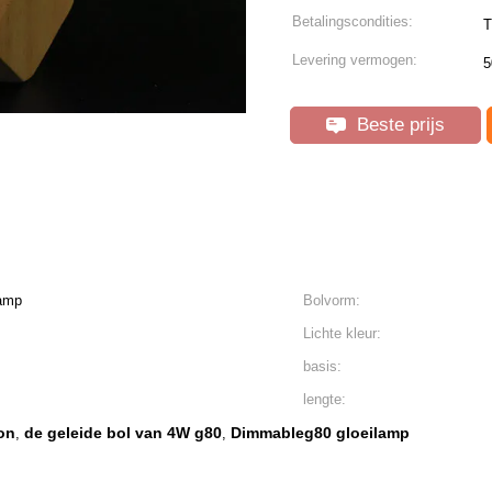
Betalingscondities:
T
Levering vermogen:
5
Beste prijs
lamp
Bolvorm:
Lichte kleur:
basis:
lengte:
on
de geleide bol van 4W g80
Dimmableg80 gloeilamp
,
,