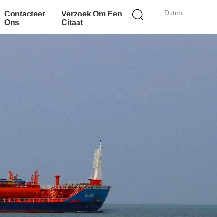
Dutch
Contacteer
Verzoek Om Een
Ons
Citaat