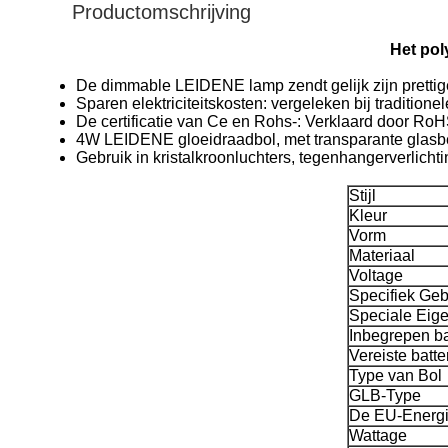
Productomschrijving
Het pol
De dimmable LEIDENE lamp zendt gelijk zijn prettige 
Sparen elektriciteitskosten: vergeleken bij tradition
De certificatie van Ce en Rohs-: Verklaard door RoH
4W LEIDENE gloeidraadbol, met transparante glasbesc
Gebruik in kristalkroonluchters, tegenhangerverlicht
Stijl
Kleur
Vorm
Materiaal
Voltage
Specifiek Geb
Speciale Eig
Inbegrepen ba
Vereiste batte
Type van Bol
GLB-Type
De EU-Energi
Wattage