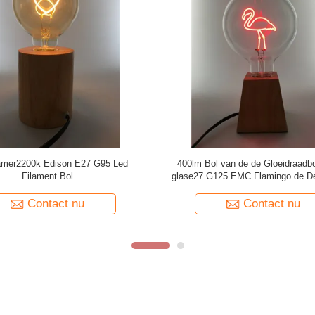
lafond2700k E27 G125 LEIDENE
LVD-Spiraalvormige G125 Decora
Gloeidraadbol
Gloeidraadbol van de Glasbr
Contact nu
Contact nu