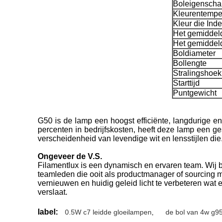
Boleigensch
Kleurentempe
Kleur die Ind
Het gemiddel
Het gemiddel
Boldiameter
Bollengte
Stralingshoek
Starttijd
Puntgewicht
G50 is de lamp een hoogst efficiënte, langdurige e
percenten in bedrijfskosten, heeft deze lamp een g
verscheidenheid van levendige wit en lensstijlen die
Ongeveer de V.S.
Filamentlux is een dynamisch en ervaren team. Wij 
teamleden die ooit als productmanager of sourcing ma
vernieuwen en huidig geleid licht te verbeteren wat 
verslaat.
label:
0.5W c7 leidde gloeilampen
,
de bol van 4w g9