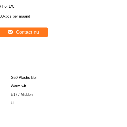
/T of L/C
00kpcs per maand
Contact nu
G50 Plastic Bol
Warm wit
E17 / Midden
UL