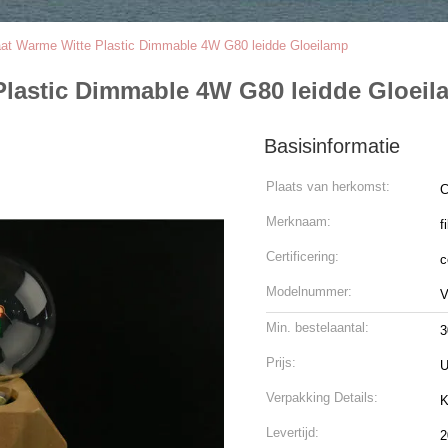
aat Warme Witte Plastic Dimmable 4W G80 leidde Gloeilamp
Plastic Dimmable 4W G80 leidde Gloei
Basisinformatie
Plaats van herkomst:
C
Merknaam:
f
Certificering:
c
Modelnummer:
V
Min. bestelaantal:
3
Prijs:
U
Verpakking Details:
K
Levertijd:
2