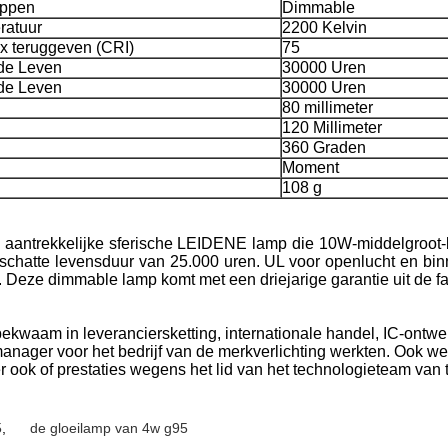
appen
Dimmable
ratuur
2200 Kelvin
ex teruggeven (CRI)
75
de Leven
30000 Uren
de Leven
30000 Uren
80 millimeter
120 Millimeter
360 Graden
Moment
108 g
n aantrekkelijke sferische LEIDENE lamp die 10W-middelgroot-
eschatte levensduur van 25.000 uren. UL voor openlucht en bin
. Deze dimmable lamp komt met een driejarige garantie uit de fa
bekwaam in leveranciersketting, internationale handel, IC-ont
nager voor het bedrijf van de merkverlichting werkten. Ook wer
er ook of prestaties wegens het lid van het technologieteam van 
5
,
de gloeilamp van 4w g95