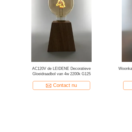
Uitstekend
Bol van de MAÏSKOLF50lm/w e27 de
AC120V p
 G125
dimmable antieke Decoratieve Gloeidraad
Contact nu