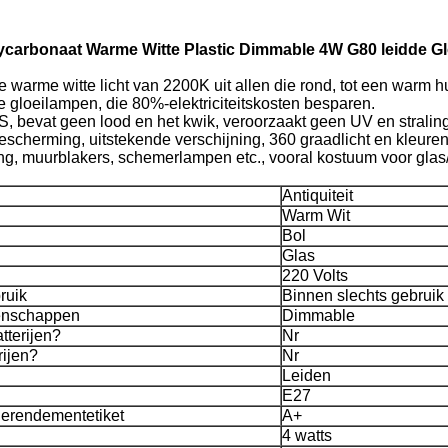
ycarbonaat Warme Witte Plastic Dimmable 4W G80 leidde G
warme witte licht van 2200K uit allen die rond, tot een warm hu
ele gloeilampen, die 80%-elektriciteitskosten besparen.
S, bevat geen lood en het kwik, veroorzaakt geen UV en stralin
herming, uitstekende verschijning, 360 graadlicht en kleurenu
ing, muurblakers, schemerlampen etc., vooral kostuum voor glas
Antiquiteit
Warm Wit
Bol
Glas
220 Volts
ruik
Binnen slechts gebruik
enschappen
Dimmable
tterijen?
Nr
rijen?
Nr
Leiden
E27
erendementetiket
A+
4 watts