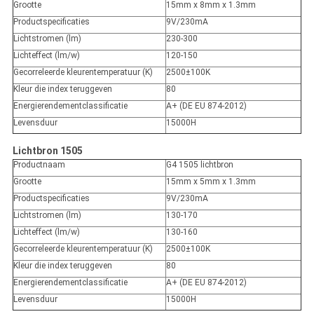
Grootte
15mm x 8mm x 1.3mm
Productspecificaties
9V/230mA
Lichtstromen (lm)
230-300
Lichteffect (lm/w)
120-150
Gecorreleerde kleurentemperatuur (K)
2500±100K
Kleur die index teruggeven
80
Energierendementclassificatie
A+ (DE EU 874-2012)
Levensduur
15000H
Lichtbron 1505
Productnaam
G4 1505 lichtbron
Grootte
15mm x 5mm x 1.3mm
Productspecificaties
9V/230mA
Lichtstromen (lm)
130-170
Lichteffect (lm/w)
130-160
Gecorreleerde kleurentemperatuur (K)
2500±100K
Kleur die index teruggeven
80
Energierendementclassificatie
A+ (DE EU 874-2012)
Levensduur
15000H