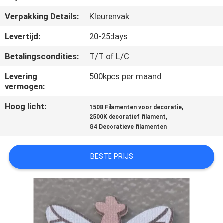
CONTACTEER
Verpakking Details:
Kleurenvak
ONS
Levertijd:
20-25days
VERZOEK
Betalingscondities:
T/T of L/C
OM EEN
Levering
500kpcs per maand
CITAAT
vermogen:
Hoog licht:
,
1508 Filamenten voor decoratie
,
SITEMAP
2500K decoratief filament
G4 Decoratieve filamenten
PRIVACY
BESTE PRIJS
POLICY