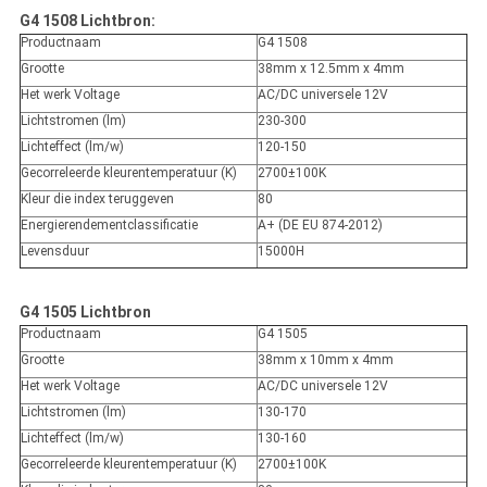
G4 1508 Lichtbron:
Productnaam
G4 1508
Grootte
38mm x 12.5mm x 4mm
Het werk Voltage
AC/DC universele 12V
Lichtstromen (lm)
230-300
Lichteffect (lm/w)
120-150
Gecorreleerde kleurentemperatuur (K)
2700±100K
Kleur die index teruggeven
80
Energierendementclassificatie
A+ (DE EU 874-2012)
Levensduur
15000H
G4 1505 Lichtbron
Productnaam
G4 1505
Grootte
38mm x 10mm x 4mm
Het werk Voltage
AC/DC universele 12V
Lichtstromen (lm)
130-170
Lichteffect (lm/w)
130-160
Gecorreleerde kleurentemperatuur (K)
2700±100K