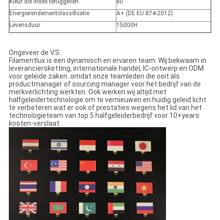
Kleur die index teruggeven
80
Energierendementclassificatie
A+ (DE EU 874-2012)
Levensduur
15000H
Ongeveer de V.S.
Filamentlux is een dynamisch en ervaren team. Wij bekwaam in
leveranciersketting, internationale handel, IC-ontwerp en ODM
voor geleide zaken. omdat onze teamleden die ooit als
productmanager of sourcing manager voor het bedrijf van de
merkverlichting werkten. Ook werken wij altijd met
halfgeleidertechnologie om te vernieuwen en huidig geleid licht
te verbeteren wat er ook of prestaties wegens het lid van het
technologieteam van top 5 halfgeleiderbedrijf voor 10+years
kosten-verslaat.