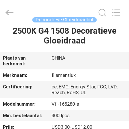
Filamentlux
Smart
Technology
Co.,
LTD.
Decoratieve Gloeidraadbol
All
Rights
2500K G4 1508 Decoratieve
HUIS
Reserved.
Gloeidraad
PRODUCTEN
Plaats van
CHINA
herkomst:
ONGEVEER
ONS
Merknaam:
filamentlux
Certificering:
ce, EMC, Energy Star, FCC, LVD,
Reach, RoHS, UL
FABRIEKSREIS
Modelnummer:
Vfl-165280-a
KWALITEITSCONTROLE
Min. bestelaantal:
3000pcs
Prijs:
USD3.00-USD12.00