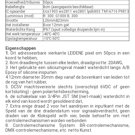
Hoeveelheid/tribunes
50pcs
Kabellengte
8cm (aangepaste beschikbaar)
IC-spaander
Ucs1903 ws2811 ws2801 lpd6803 TM16716 P9813
Luminious (mcd)
R: 300: G1000 B: 300
Grootte
L26mm&23mm
Het installeren
Boor 12mm gat
Waterdichte Rang
IP67 (spuit volledige druipende lijm in)
Het werk temperatuur
-40℃-40℃
Opslagtemperatuur
-10℃-50℃
Eigenschappen
1.
Dit adresseerbare vierkante LEIDENE pixel om 50pcs in een
koord te hebben,
2. 8cm draadlengte tussen elke leiden, draadgrootte: 20AWG,
3. Het gebruikte een siliciumgeval maakt waterdicht langs A/B
Epoxy of silicone inspuiten
4.12mm diameter 35mm diep vanaf de bovenkant van leiden tot
de rug van het rubber,
5. DC5V machtsvereiste slechts (overschrijd 6VDC of geen
kortsluiting) - geen polariteitsbescherming,
6. de schakelaar van 3/4Pin JST SM (niet-maak) waterdicht in
elk eind van koord wordt gesoldeerd dat,
7. Extra enige draad 2 voor het aandrijven in inputkant met de
Speld van de drie dradendatum voor signaaloverdracht, geen
draden van de Klokspeld .with vier, beide behoefte om met
controlemechanismen worden verbonden
8. Controlemechanisme System: BR-controlemechanisme,
DMX-controlemechanisme, etc. netto Kunst.