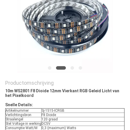
Productomschrijving
10m WS2801 F8 Dioide 12mm Vierkant RGB Geleid Licht van
het Pixelkoord
Snelle Details:
Artikelnummer
Sj-1515-ICRGB
Verlichtingsbron
F8 Dioide
Straalengel
120 graad
Stel Voltage in werking
DC5V
Consumptie Watt/M
0,3 (maximum) Watts