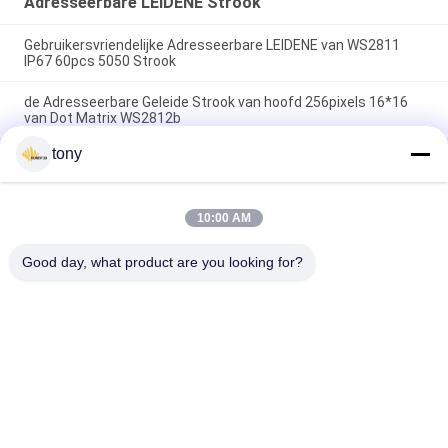
Adresseerbare LEIDENE Strook
Gebruikersvriendelijke Adresseerbare LEIDENE van WS2811
IP67 60pcs 5050 Strook
de Adresseerbare Geleide Strook van hoofd 256pixels 16*16
van Dot Matrix WS2812b
tony
P33.3mm 9w Digitale 30LEDS/M 5050 Adresseerbare LEIDENE
Strook
10:00 AM
populaire categorieën
Alle
Good day, what product are you looking for?
LEIDENE 
Led Hid Vervanging
Gloeidraadbol
De LEIDENE Bol Van 
GELEIDE G9-BOL
R7S
MAÏSKOLF Geleide 
Neon LEIDENE 
Strook
Strooklichten