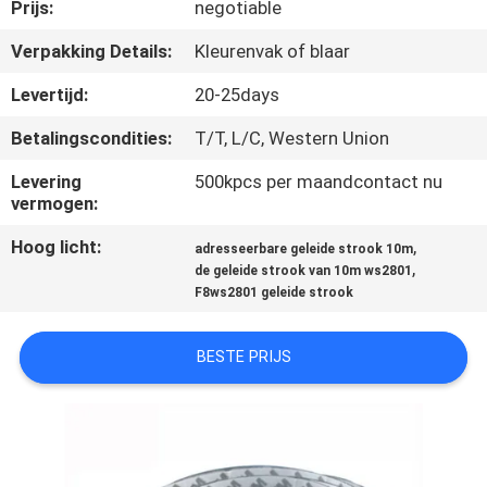
CONTACTEER
Prijs:
negotiable
ONS
Verpakking Details:
Kleurenvak of blaar
Levertijd:
20-25days
VERZOEK
Betalingscondities:
T/T, L/C, Western Union
OM EEN
Levering
500kpcs per maandcontact nu
CITAAT
vermogen:
Hoog licht:
,
adresseerbare geleide strook 10m
SITEMAP
,
de geleide strook van 10m ws2801
F8ws2801 geleide strook
PRIVACY
BESTE PRIJS
POLICY