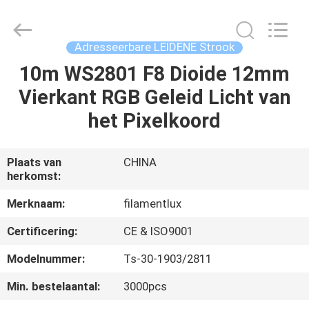
Filamentlux
Smart
Technology
Co.,
LTD.
Adresseerbare LEIDENE Strook
All
Rights
10m WS2801 F8 Dioide 12mm
HUIS
Reserved.
Vierkant RGB Geleid Licht van
PRODUCTEN
het Pixelkoord
ONGEVEER
Plaats van
CHINA
herkomst:
ONS
Merknaam:
filamentlux
FABRIEKSREIS
Certificering:
CE & ISO9001
Modelnummer:
Ts-30-1903/2811
KWALITEITSCONTROLE
Min. bestelaantal:
3000pcs