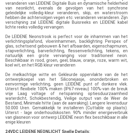
veranderen van LEIDENE Digitale Buis en dynamische helderheid
van neonlicht, evenals de gevolgen van het synchrone
geleidelijke volledig-kleur veranderen, skip, en waterstroom
hebben die achtervolgen vegen etc. veranderen veranderen. Zijn
verschijning zal LEIDENE digitale Buisreeks en LEIDENE kabel
lichte reeks volledig vervangen.
De LEIDENE Neonstrook is perfect voor de inhammen van het
verlichtingsplafond, vloerinhammen, backlighting Perspex of
glas, schetsend gebouwen & het afbaarden, eigenschapmuren,
stapverlichting, barverlichting, flessenverlichting, tekens, en
natuurlijk een grote vervanging voor traditioneel neon.
Beschikbaar in rood, groen, geel, blauw, oranje, roze, warm wit,
koel wit, en het RGB kleur veranderen
De melkachtige witte en Gekleurde oppervlakte van de het
ontwerpkoepel van het Siliconejasje, ononderbroken en
eenvormige verlichting, geen LEIDENE punt of donkere vlek.
Uiterst flexibele 100% maken (IP67-niveau) 100%-van de breuk
vrije Laag voltage of netspanning optiesduurzaamheid
waterdicht, Schokbestendig, Veilige output van de Weer de
Bestand, Minimale hitte (aan de aanraking). Langere levensduur
50.000 Uren. Gemakkelijk te installeren (Cuttable op plaats).
Uiterst - lage onderhoudskosten. 90% minder energieverbruik
van glasneon voor ontwerp LEIDENE neon flex beschikbaar in alle
enige kleuren
24VDC LEIDENE NEONLICHT Snelle Details: