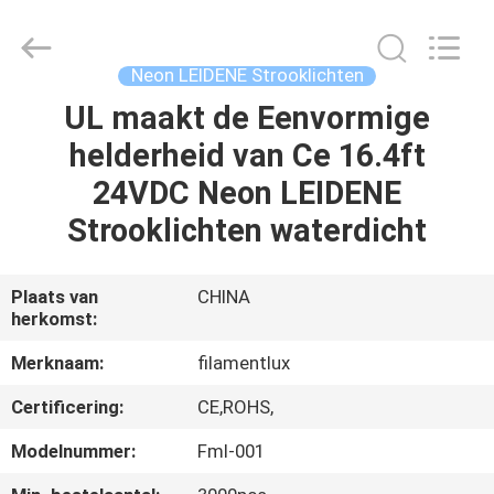
Filamentlux
Smart
Technology
Co.,
LTD.
Neon LEIDENE Strooklichten
All
Rights
UL maakt de Eenvormige
HUIS
Reserved.
helderheid van Ce 16.4ft
PRODUCTEN
24VDC Neon LEIDENE
Strooklichten waterdicht
ONGEVEER
ONS
Plaats van
CHINA
herkomst:
FABRIEKSREIS
Merknaam:
filamentlux
Certificering:
CE,ROHS,
KWALITEITSCONTROLE
Modelnummer:
Fml-001