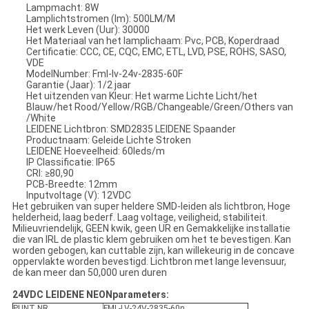
Lampmacht: 8W
Lamplichtstromen (lm): 500LM/M
Het werk Leven (Uur): 30000
Het Materiaal van het lamplichaam: Pvc, PCB, Koperdraad
Certificatie: CCC, CE, CQC, EMC, ETL, LVD, PSE, ROHS, SASO,
VDE
ModelNumber: Fml-lv-24v-2835-60F
Garantie (Jaar): 1/2 jaar
Het uitzenden van Kleur: Het warme Lichte Licht/het
Blauw/het Rood/Yellow/RGB/Changeable/Green/Others van
/White
LEIDENE Lichtbron: SMD2835 LEIDENE Spaander
Productnaam: Geleide Lichte Stroken
LEIDENE Hoeveelheid: 60leds/m
IP Classificatie: IP65
CRI: ≥80,90
PCB-Breedte: 12mm
Inputvoltage (V): 12VDC
Het gebruiken van super heldere SMD-leiden als lichtbron, Hoge
helderheid, laag bederf. Laag voltage, veiligheid, stabiliteit.
Milieuvriendelijk, GEEN kwik, geen UR en Gemakkelijke installatie
die van IRL de plastic klem gebruiken om het te bevestigen. Kan
worden gebogen, kan cuttable zijn, kan willekeurig in de concave
oppervlakte worden bevestigd. Lichtbron met lange levensuur,
de kan meer dan 50,000 uren duren
24VDC LEIDENE NEONparameters:
PUNT NR.
FML-LV-24V-2835-60n