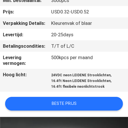
Min. bestelaantal:
3000pcs
CONTACTEER
ONS
Prijs:
USD0.32-USD0.52
Verpakking Details:
Kleurenvak of blaar
VERZOEK
Levertijd:
20-25days
OM EEN
Betalingscondities:
T/T of L/C
CITAAT
Levering
500kpcs per maand
vermogen:
SITEMAP
Hoog licht:
,
24VDC neon LEIDENE Strooklichten
,
16.4ft Neon LEIDENE Strooklichten
PRIVACY
16.4ft flexibele neonlichtstrook
POLICY
BESTE PRIJS