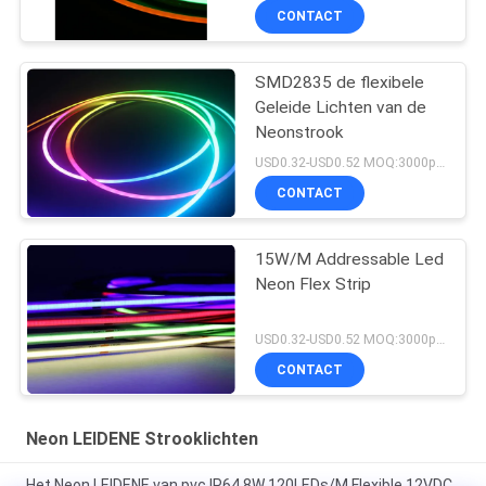
CONTACT
SMD2835 de flexibele
Geleide Lichten van de
Neonstrook
USD0.32-USD0.52 MOQ:3000pcs
CONTACT
15W/M Addressable Led
Neon Flex Strip
USD0.32-USD0.52 MOQ:3000pcs
CONTACT
Neon LEIDENE Strooklichten
Het Neon LEIDENE van pvc IP64 8W 120LEDs/M Flexible 12VDC