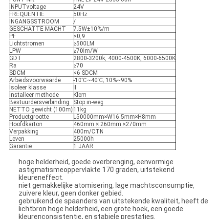
INPUTvoltage
24V
FREQUENTIE
50Hz
INGANGSSTROOM
/
GESCHATTE MACHT
7.5W±10%/m
PF
>0,9
Lichtstromen
≥500LM
LPW
≥70lm/W
GDT
2800-3200k, 4000-4500K, 6000-6500K
Ra
≥70
SDCM
<6 SDCM
Arbeidsvoorwaarde
-10℃~40℃; 10%~90%
Isoleer klasse
II
Installeer methode
Klem
Bestuurdersverbinding
Stop in-weg
NETTO gewicht (100m)
11kg
Productgrootte
L50000mm×W16.5mm×H8mm
Hoofdkarton
460mm × 260mm ×270mm
Verpakking
400m/CTN
Leven
25000h
Garantie
1 JAAR
hoge helderheid, goede overbrenging, eenvormige
astigmatismeoppervlakte 170 graden, uitstekend
kleureneffect.
niet gemakkelijke atomisering, lage machtsconsumptie,
zuivere kleur, geen donker gebied.
gebruikend de spaanders van uitstekende kwaliteit, heeft de
lichtbron hoge helderheid, een grote hoek, een goede
kleurenconsistentie, en stabiele prestaties.