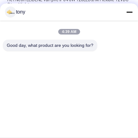
Strooklichten
tony
Het anti Vergelen SMD2835 500LM/M RGB Geleide de Kabel
Lichte Buis van de Neonband
4:39 AM
Horizontaal het Buigen Anti UV12w 120pcs Flex Led Neon Rope
Light
Good day, what product are you looking for?
populaire categorieën
Alle
LEIDENE 
Led Hid Vervanging
Gloeidraadbol
De LEIDENE Bol Van 
GELEIDE G9-BOL
R7S
MAÏSKOLF Geleide 
Neon LEIDENE 
Strook
Strooklichten
Slimme LEIDENE 
Overmaats Edison 
Strook
Bulbs