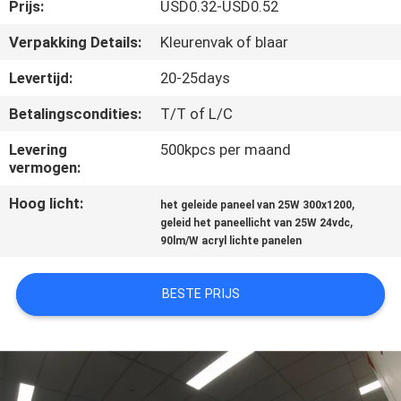
CONTACTEER
Prijs:
USD0.32-USD0.52
ONS
Verpakking Details:
Kleurenvak of blaar
Levertijd:
20-25days
VERZOEK
Betalingscondities:
T/T of L/C
OM EEN
Levering
500kpcs per maand
CITAAT
vermogen:
Hoog licht:
,
het geleide paneel van 25W 300x1200
SITEMAP
,
geleid het paneellicht van 25W 24vdc
90lm/W acryl lichte panelen
PRIVACY
BESTE PRIJS
POLICY