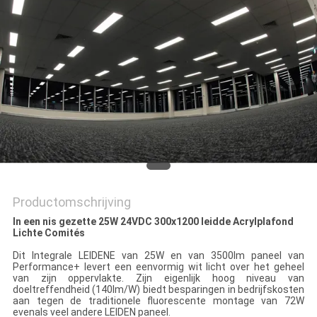
Productomschrijving
In een nis gezette 25W 24VDC 300x1200 leidde Acrylplafond
Lichte Comités
Dit Integrale LEIDENE van 25W en van 3500lm paneel van
Performance+ levert een eenvormig wit licht over het geheel
van zijn oppervlakte. Zijn eigenlijk hoog niveau van
doeltreffendheid (140lm/W) biedt besparingen in bedrijfskosten
aan tegen de traditionele fluorescente montage van 72W
evenals veel andere LEIDEN paneel.