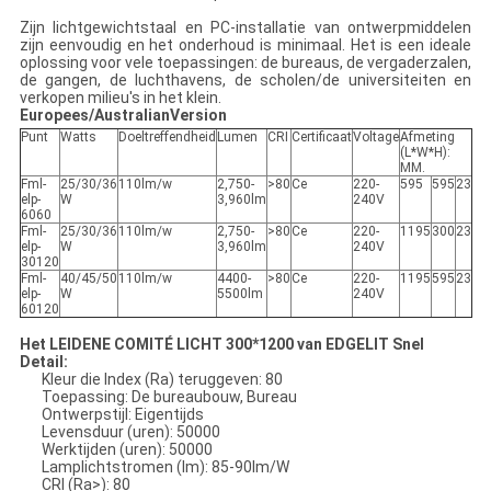
Zijn lichtgewichtstaal en PC-installatie van ontwerpmiddelen
zijn eenvoudig en het onderhoud is minimaal. Het is een ideale
oplossing voor vele toepassingen: de bureaus, de vergaderzalen,
de gangen, de luchthavens, de scholen/de universiteiten en
verkopen milieu's in het klein.
Europees/AustralianVersion
Punt
Watts
Doeltreffendheid
Lumen
CRI
Certificaat
Voltage
Afmeting
(L*W*H):
MM.
Fml-
25/30/36
110lm/w
2,750-
>80
Ce
220-
595
595
23
elp-
W
3,960lm
240V
6060
Fml-
25/30/36
110lm/w
2,750-
>80
Ce
220-
1195
300
23
elp-
W
3,960lm
240V
30120
Fml-
40/45/50
110lm/w
4400-
>80
Ce
220-
1195
595
23
elp-
W
5500lm
240V
60120
Het LEIDENE COMITÉ LICHT 300*1200 van EDGELIT Snel
Detail:
Kleur die Index (Ra) teruggeven: 80
Toepassing: De bureaubouw, Bureau
Ontwerpstijl: Eigentijds
Levensduur (uren): 50000
Werktijden (uren): 50000
Lamplichtstromen (lm): 85-90lm/W
CRI (Ra>): 80