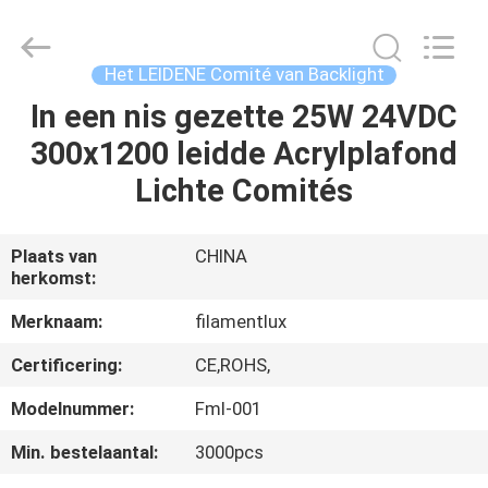
Filamentlux
Smart
Technology
Co.,
LTD.
Het LEIDENE Comité van Backlight
All
Rights
In een nis gezette 25W 24VDC
HUIS
Reserved.
300x1200 leidde Acrylplafond
PRODUCTEN
Lichte Comités
ONGEVEER
Plaats van
CHINA
herkomst:
ONS
Merknaam:
filamentlux
FABRIEKSREIS
Certificering:
CE,ROHS,
Modelnummer:
Fml-001
KWALITEITSCONTROLE
Min. bestelaantal:
3000pcs