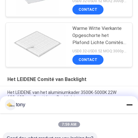
USD0.32-USD0.52 MOQ:3000pcs
zonder het Vergelen
CONTACT
Warme Witte Vierkante
Opgeschorte het
Plafond Lichte Comités
van 40W 85lm/W
USD0.32-USD0.52 MOQ:3000pcs
CONTACT
Het LEIDENE Comité van Backlight
Het LEIDENE van het aluminiumkader 3500K-5000K 22W
600x600mm Comité van Backlight
tony
het Decoratieve het Plafond LEIDENE van 3500K 30W
SMD2835 Comité van Backlight
7:59 AM
110lm/W Dimmable 600x1200mm Geleid Vlak Comité Licht
voor Backlighting