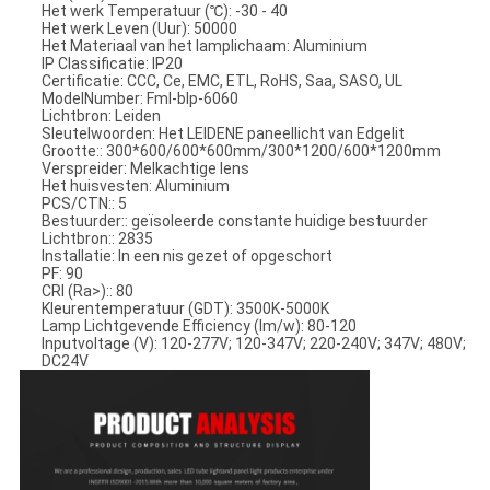
Het werk Temperatuur (℃): -30 - 40
Het werk Leven (Uur): 50000
Het Materiaal van het lamplichaam: Aluminium
IP Classificatie: IP20
Certificatie: CCC, Ce, EMC, ETL, RoHS, Saa, SASO, UL
ModelNumber: Fml-blp-6060
Lichtbron: Leiden
Sleutelwoorden: Het LEIDENE paneellicht van Edgelit
Grootte:: 300*600/600*600mm/300*1200/600*1200mm
Verspreider: Melkachtige lens
Het huisvesten: Aluminium
PCS/CTN:: 5
Bestuurder:: geïsoleerde constante huidige bestuurder
Lichtbron:: 2835
Installatie: In een nis gezet of opgeschort
PF: 90
CRI (Ra>):: 80
Kleurentemperatuur (GDT): 3500K-5000K
Lamp Lichtgevende Efficiency (lm/w): 80-120
Inputvoltage (V): 120-277V; 120-347V; 220-240V; 347V; 480V;
DC24V