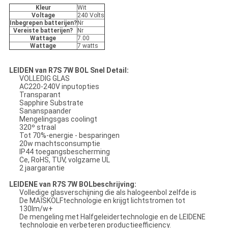
Kleur
Wit
Voltage
240 Volts
Inbegrepen batterijen?
Nr
Vereiste batterijen?
Nr
Wattage
7.00
Wattage
7 watts
LEIDEN van R7S 7W BOL Snel Detail:
VOLLEDIG GLAS
AC220-240V inputopties
Transparant
Sapphire Substrate
Sananspaander
Mengelingsgas coolingt
320º straal
Tot 70%-energie - besparingen
20w machtsconsumptie
IP44 toegangsbescherming
Ce, RoHS, TUV, volgzame UL
2 jaargarantie
LEIDENE van R7S 7W BOLbeschrijving:
Volledige glasverschijning die als halogeenbol zelfde is
De MAÏSKOLFtechnologie en krijgt lichtstromen tot
130lm/w+
De mengeling met Halfgeleidertechnologie en de LEIDENE
technologie en verbeteren productieefficiency.