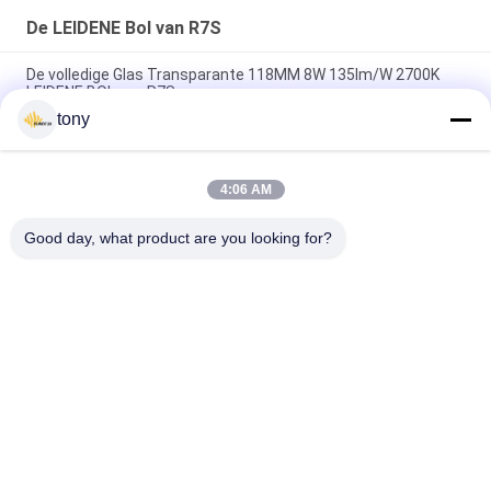
De LEIDENE Bol van R7S
De volledige Glas Transparante 118MM 8W 135lm/W 2700K
LEIDENE BOL van R7S
tony
De hoge MAÏSKOLF R7S 118mm van de Lumen Ceramische
Basis 8W leidde Bol
4:06 AM
1800K 15W 118mm horizontale stop passen de LEIDENE Bol
van R7S retroactief aan
Good day, what product are you looking for?
populaire categorieën
Alle
LEIDENE 
Led Hid Vervanging
Gloeidraadbol
De LEIDENE Bol Van 
GELEIDE G9-BOL
R7S
MAÏSKOLF Geleide 
Neon LEIDENE 