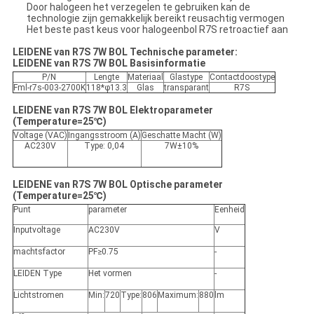
Door halogeen het verzegelen te gebruiken kan de
technologie zijn gemakkelijk bereikt reusachtig vermogen
Het beste past keus voor halogeenbol R7S retroactief aan
LEIDENE van R7S 7W BOL Technische parameter:
LEIDENE van R7S 7W BOL Basisinformatie
P/N
Lengte
Materiaal
Glastype
Contactdoostype
Fml-r7s-003-2700K
118*φ13.3
Glas
transparant
R7S
LEIDENE van R7S 7W BOL Elektroparameter
(Temperature=25℃)
Voltage (VAC)
Ingangsstroom (A)
Geschatte Macht (W)
AC230V
Type: 0,04
7W±10%
LEIDENE van R7S 7W BOL Optische parameter
(Temperature=25℃)
Punt
parameter
Eenheid
Inputvoltage
AC230V
V
machtsfactor
PF≥0.75
-
LEIDEN Type
Het vormen
-
Lichtstromen
Min:
720
Type:
806
Maximum:
880
lm