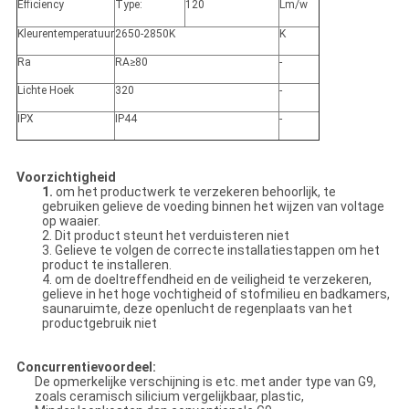
Efficiency
Type:
120
Lm/w
Kleurentemperatuur
2650-2850K
K
Ra
RA≥80
-
Lichte Hoek
320
-
IPX
IP44
-
Voorzichtigheid
1.
om het productwerk te verzekeren behoorlijk, te
gebruiken gelieve de voeding binnen het wijzen van voltage
op waaier.
2. Dit product steunt het verduisteren niet
3. Gelieve te volgen de correcte installatiestappen om het
product te installeren.
4. om de doeltreffendheid en de veiligheid te verzekeren,
gelieve in het hoge vochtigheid of stofmilieu en badkamers,
saunaruimte, deze openlucht de regenplaats van het
productgebruik niet
Concurrentievoordeel:
De opmerkelijke verschijning is etc. met ander type van G9,
zoals ceramisch silicium vergelijkbaar, plastic,