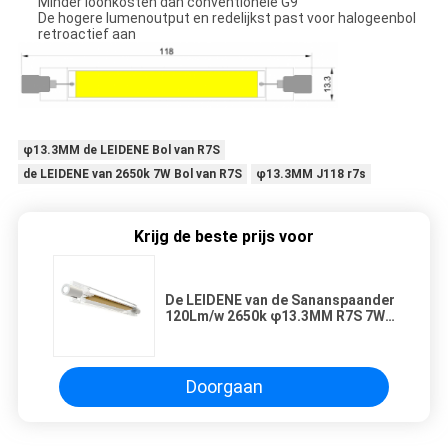
Minder loonkosten dan conventionele G9
De hogere lumenoutput en redelijkst past voor halogeenbol
retroactief aan
φ13.3MM de LEIDENE Bol van R7S
de LEIDENE van 2650k 7W Bol van R7S
φ13.3MM J118 r7s
Krijg de beste prijs voor
De LEIDENE van de Sananspaander
120Lm/w 2650k φ13.3MM R7S 7W
Bol van R7S
Doorgaan