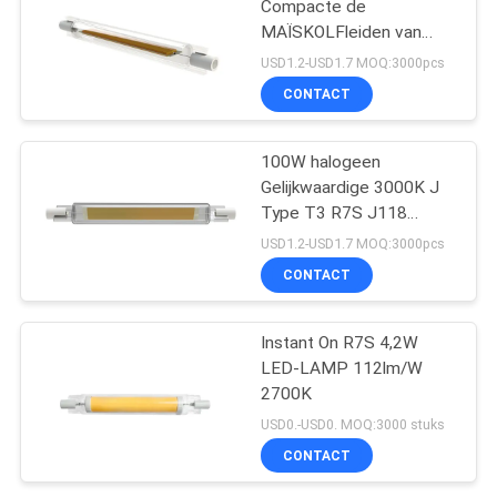
Compacte de
MAÏSKOLFleiden van
4200K 7W 118mm R7s
USD1.2-USD1.7 MOQ:3000pcs
zonder Beperkingen
CONTACT
100W halogeen
Gelijkwaardige 3000K J
Type T3 R7S J118
LEIDENE Dimmable
USD1.2-USD1.7 MOQ:3000pcs
CONTACT
Instant On R7S 4,2W
LED-LAMP 112lm/W
2700K
USD0.-USD0. MOQ:3000 stuks
CONTACT