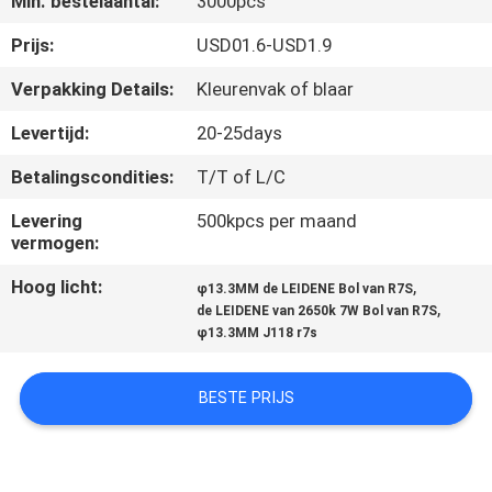
Min. bestelaantal:
3000pcs
CONTACTEER
ONS
Prijs:
USD01.6-USD1.9
Verpakking Details:
Kleurenvak of blaar
VERZOEK
Levertijd:
20-25days
OM EEN
Betalingscondities:
T/T of L/C
CITAAT
Levering
500kpcs per maand
vermogen:
SITEMAP
Hoog licht:
,
φ13.3MM de LEIDENE Bol van R7S
,
de LEIDENE van 2650k 7W Bol van R7S
PRIVACY
φ13.3MM J118 r7s
POLICY
BESTE PRIJS