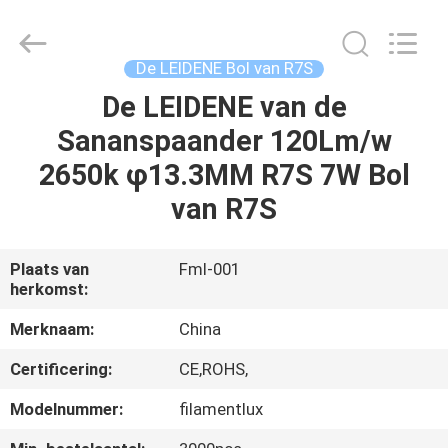
Filamentlux
Smart
Technology
Co.,
LTD.
De LEIDENE Bol van R7S
All
Rights
De LEIDENE van de
HUIS
Reserved.
Sananspaander 120Lm/w
PRODUCTEN
2650k φ13.3MM R7S 7W Bol
van R7S
ONGEVEER
ONS
Plaats van
Fml-001
herkomst:
FABRIEKSREIS
Merknaam:
China
Certificering:
CE,ROHS,
KWALITEITSCONTROLE
Modelnummer:
filamentlux