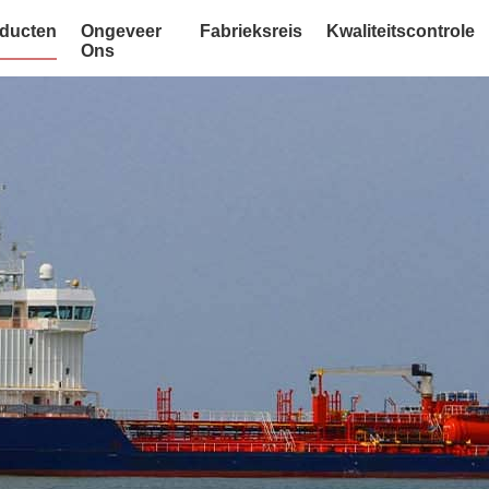
ducten
Ongeveer
Fabrieksreis
Kwaliteitscontrole
Ons