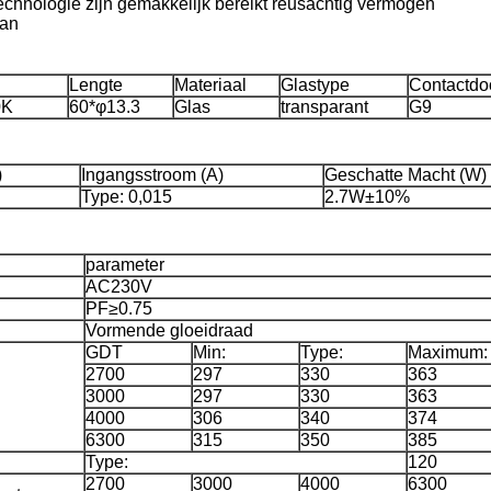
echnologie zijn gemakkelijk bereikt reusachtig vermogen
aan
Lengte
Materiaal
Glastype
Contactdo
0K
60*φ13.3
Glas
transparant
G9
)
Ingangsstroom (A)
Geschatte Macht (W)
Type: 0,015
2.7W±10%
parameter
AC230V
PF≥0.75
Vormende gloeidraad
GDT
Min:
Type:
Maximum:
2700
297
330
363
3000
297
330
363
4000
306
340
374
6300
315
350
385
Type:
120
2700
3000
4000
6300