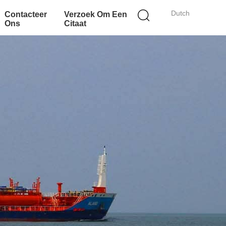
Dutch
Contacteer
Verzoek Om Een
Ons
Citaat