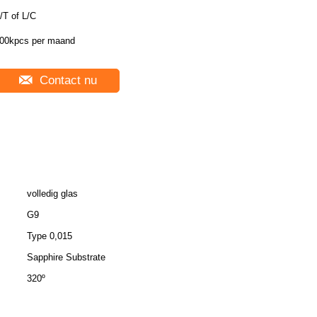
/T of L/C
00kpcs per maand
Contact nu
volledig glas
G9
Type 0,015
Sapphire Substrate
320º