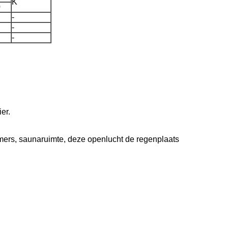
K
0
-
-
-
er.
amers, saunaruimte, deze openlucht de regenplaats