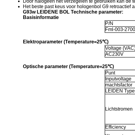
Door halogeen het verzegelen te gebruiken kan de t
Het beste past keus voor hologenbol G9 retroactief 
G93w LEIDENE BOL Technische parameter:
Basisinformatie
P/N
Fml-003-270
Elektroparameter (Temperature=25℃)
Voltage (VAC
AC230V
Optische parameter (Temperature=25℃)
Punt
Inputvoltage
machtsfactor
LEIDEN Type
Lichtstromen
Efficiency