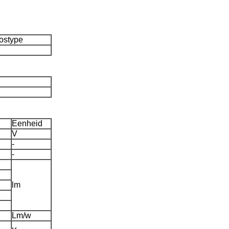
ostype
Eenheid
V
-
-
lm
Lm/w