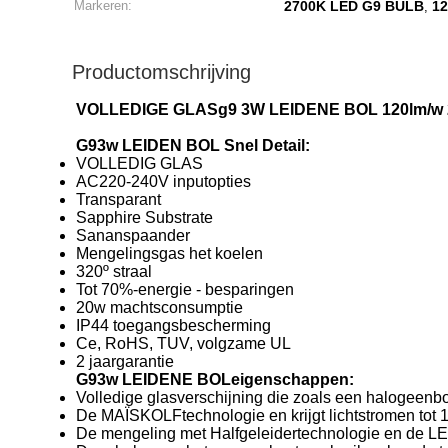
Markeren:
2700K LED G9 BULB
1
,
Productomschrijving
VOLLEDIGE GLASg9 3W LEIDENE BOL 120lm/w 2
G93w LEIDEN BOL Snel Detail:
VOLLEDIG GLAS
AC220-240V inputopties
Transparant
Sapphire Substrate
Sananspaander
Mengelingsgas het koelen
320º straal
Tot 70%-energie - besparingen
20w machtsconsumptie
IP44 toegangsbescherming
Ce, RoHS, TUV, volgzame UL
2 jaargarantie
G93w LEIDENE BOLeigenschappen:
Volledige glasverschijning die zoals een halogeenbol
De MAÏSKOLFtechnologie en krijgt lichtstromen tot
De mengeling met Halfgeleidertechnologie en de LEI