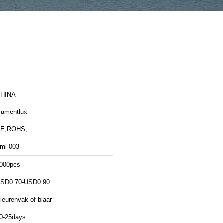
HINA
ilamentlux
E,ROHS,
ml-003
000pcs
SD0.70-USD0.90
leurenvak of blaar
0-25days