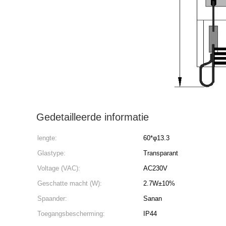
Gedetailleerde informatie
lengte:
60*φ13.3
Glastype:
Transparant
Voltage (VAC):
AC230V
Geschatte macht (W):
2.7W±10%
Spaander:
Sanan
Toegangsbescherming:
IP44