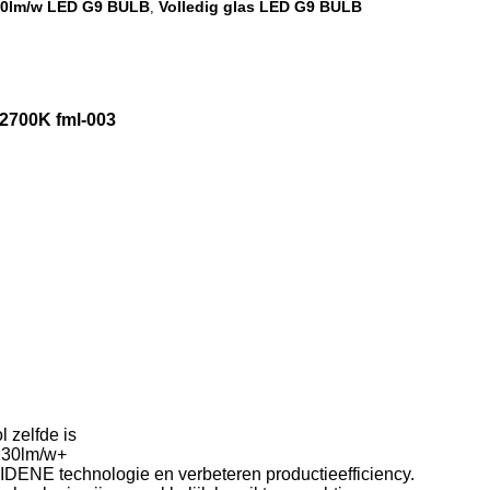
20lm/w LED G9 BULB
Volledig glas LED G9 BULB
,
700K fml-003
 zelfde is
 130lm/w+
DENE technologie en verbeteren productieefficiency.