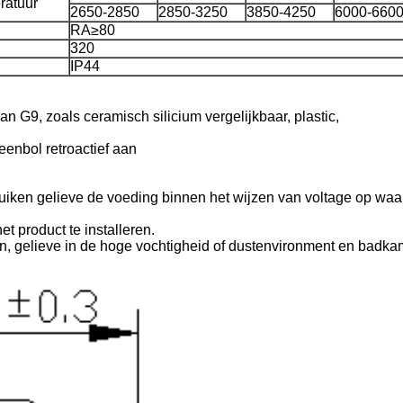
ratuur
2650-2850
2850-3250
3850-4250
6000-660
RA≥80
320
IP44
an G9, zoals ceramisch silicium vergelijkbaar, plastic,
eenbol retroactief aan
ruiken gelieve de voeding binnen het wijzen van voltage op waai
t product te installeren.
en, gelieve in de hoge vochtigheid of dustenvironment en badk