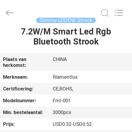
Filamentlux
Smart
Technology
Co.,
LTD.
Slimme LEIDENE Strook
All
Rights
7.2W/M Smart Led Rgb
HUIS
Reserved.
Bluetooth Strook
PRODUCTEN
Plaats van
CHINA
herkomst:
ONGEVEER
ONS
Merknaam:
filamentlux
Certificering:
CE,ROHS,
FABRIEKSREIS
Modelnummer:
Fml-001
Min. bestelaantal:
3000pcs
KWALITEITSCONTROLE
Prijs:
USD0.32-USD0.52