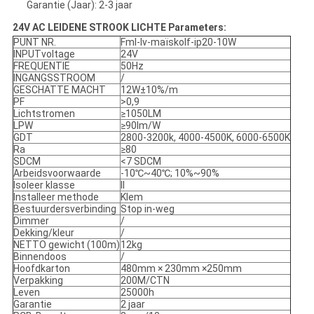
Garantie (Jaar): 2-3 jaar
24V AC LEIDENE STROOK LICHTE Parameters:
PUNT NR.
Fml-lv-maïskolf-ip20-10W
INPUTvoltage
24V
FREQUENTIE
50Hz
INGANGSSTROOM
/
GESCHATTE MACHT
12W±10%/m
PF
>0,9
Lichtstromen
≥1050LM
LPW
≥90lm/W
GDT
2800-3200k, 4000-4500K, 6000-6500K
Ra
≥80
SDCM
<7 SDCM
Arbeidsvoorwaarde
-10℃~40℃; 10%~90%
Isoleer klasse
II
Installeer methode
Klem
Bestuurdersverbinding
Stop in-weg
Dimmer
/
Dekking/kleur
/
NETTO gewicht (100m)
12kg
Binnendoos
/
Hoofdkarton
480mm × 230mm ×250mm
Verpakking
200M/CTN
Leven
25000h
Garantie
2 jaar