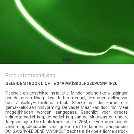
Productomschrijving
GELEIDE STROOK LICHTE 24V MAÏSKOLF 320PCS/M
IP20
Flexibele en geschikte installatie, Minder belangrijke wijzigingen
aan de muren. Hoog - kwaliteitsmateriaal, de samenstelling van
het Zinkalloy+stainless staal, Sterke en duurzame niet
gemakkelijk aan misvorming. De vaste staaf kan door 45°, Meer
mogelijkheden worden aangepast, Geschikt voor directe,
Indirecte verlichting, de verlichting van de Muurwas en andere
toepassingen. De staalstrook kan tot 25M, die volkomen aan de
verlichtingsdecoratie van grote ruimte kunnen aanpassen.
DC12V/24V-LEIDENE MAÏSKOLF zachte & flexibele lichte strook;