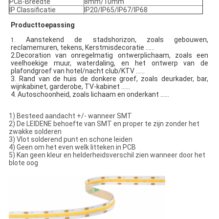
PCB-Breedte
8mm/10mm
IP Classificatie
IP20/IP65/IP67/IP68
Producttoepassing
Aanstekend de stadshorizon, zoals gebouwen,
1.
reclamemuren, tekens, Kerstmisdecoratie ......
2.Decoration van onregelmatig ontwerplichaam, zoals een
veelhoekige muur, waterdaling, en het ontwerp van de
plafondgroef van hotel/nacht club/KTV ......
3. Rand van de huis de donkere groef, zoals deurkader, bar,
wijnkabinet, garderobe, TV-kabinet ......
4. Autoschoonheid, zoals lichaam en onderkant ......
1)
Besteed aandacht +/- wanneer SMT
2) De LEIDENE behoefte van SMT en proper te zijn zonder het
zwakke solderen
3) Vlot solderend punt en schone leiden
4) Geen om het even welk litteken in PCB
5) Kan geen kleur en helderheidsverschil zien wanneer door het
blote oog