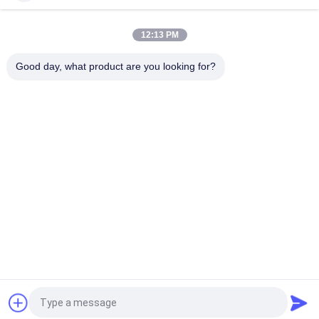
2.4GHZ draadloze Geleide de Strookverlichting van 70lm/W
Ra80 RGBW WiFi Smart
12:13 PM
Het uitzenden van Kleuren Veranderlijke 12VDC SMD2835
60PCS/M Smart LEIDENE Strook
Good day, what product are you looking for?
populaire categorieën
Alle
LEIDENE 
Led Hid Vervanging
Gloeidraadbol
De LEIDENE Bol Van 
GELEIDE G9-BOL
R7S
MAÏSKOLF Geleide 
Neon LEIDENE 
Strook
Strooklichten
Slimme LEIDENE 
Overmaats Edison 
Strook
Bulbs
Vraag een offerte aan