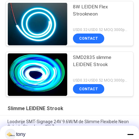
8W LEIDEN Flex
Strookneon
USD0.32-USD0.52 MOQ:3000pcs
CONTACT
SMD2835 slimme
LEIDENE Strook
USD0.32-USD0.52 MOQ:3000pcs
CONTACT
Slimme LEIDENE Strook
Loodvrije SMT-Signage 24V 9.6W/M de Slimme Flexibele Neon
Geleide Strook van IP67
tony