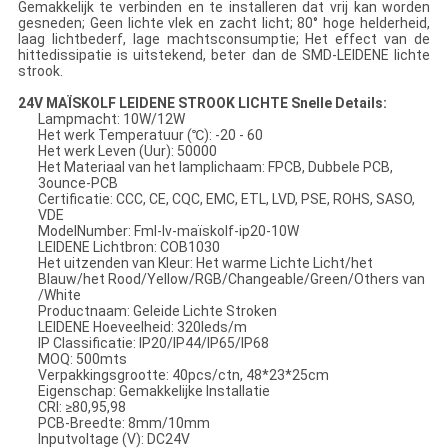
Gemakkelijk te verbinden en te installeren dat vrij kan worden
gesneden; Geen lichte vlek en zacht licht; 80° hoge helderheid,
laag lichtbederf, lage machtsconsumptie; Het effect van de
hittedissipatie is uitstekend, beter dan de SMD-LEIDENE lichte
strook.
24V MAÏSKOLF LEIDENE STROOK LICHTE Snelle Details:
Lampmacht: 10W/12W
Het werk Temperatuur (℃): -20 - 60
Het werk Leven (Uur): 50000
Het Materiaal van het lamplichaam: FPCB, Dubbele PCB,
3ounce-PCB
Certificatie: CCC, CE, CQC, EMC, ETL, LVD, PSE, ROHS, SASO,
VDE
ModelNumber: Fml-lv-maïskolf-ip20-10W
LEIDENE Lichtbron: COB1030
Het uitzenden van Kleur: Het warme Lichte Licht/het
Blauw/het Rood/Yellow/RGB/Changeable/Green/Others van
/White
Productnaam: Geleide Lichte Stroken
LEIDENE Hoeveelheid: 320leds/m
IP Classificatie: IP20/IP44/IP65/IP68
MOQ: 500mts
Verpakkingsgrootte: 40pcs/ctn, 48*23*25cm
Eigenschap: Gemakkelijke Installatie
CRI: ≥80,95,98
PCB-Breedte: 8mm/10mm
Inputvoltage (V): DC24V