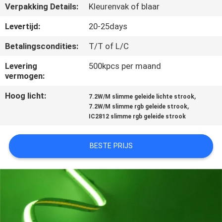
CONTACTEER
Verpakking Details:
Kleurenvak of blaar
ONS
Levertijd:
20-25days
Betalingscondities:
T/T of L/C
VERZOEK
Levering
500kpcs per maand
OM EEN
vermogen:
CITAAT
Hoog licht:
,
7.2W/M slimme geleide lichte strook
,
7.2W/M slimme rgb geleide strook
SITEMAP
IC2812 slimme rgb geleide strook
BESTE PRIJS
PRIVACY
POLICY