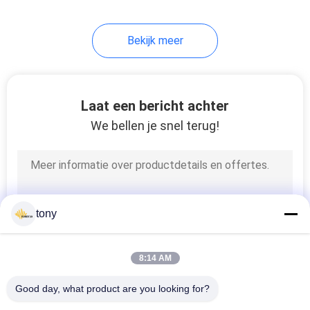
18
Bekijk meer
230V LEIDENE
Strook
Laat een bericht achter
We bellen je snel terug!
10
120V LEIDENE
tony
Strook
8:14 AM
Good day, what product are you looking for?