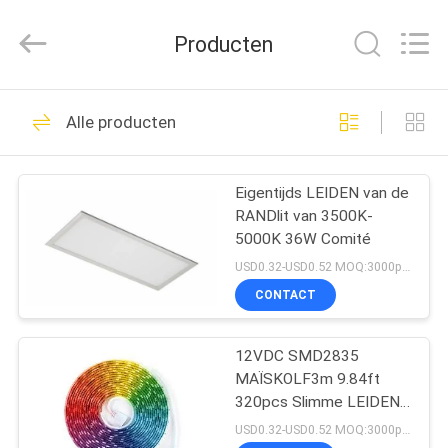
Filamentlux
Smart
Technology
Producten
Co.,
LTD.
All
Rights
HUIS
Reserved.
39
Alle producten
Led Hid vervanging
PRODUCTEN
Eigentijds LEIDEN van de
RANDlit van 3500K-
ONGEVEER
5000K 36W Comité
ONS
USD0.32-USD0.52 MOQ:3000pcs
CONTACT
28
FABRIEKSREIS
LEIDENE
12VDC SMD2835
MAÏSKOLF3m 9.84ft
KWALITEITSCONTROLE
gloeidraadbol
320pcs Slimme LEIDENE
Strook
USD0.32-USD0.52 MOQ:3000pcs