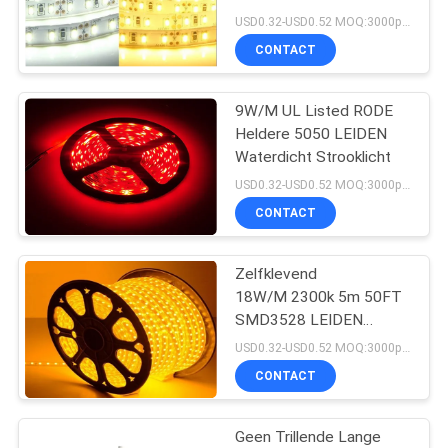
Strooklichten
USD0.32-USD0.52 MOQ:3000pcs
CONTACT
23
MAÏSKOLF geleide
9W/M UL Listed RODE
Heldere 5050 LEIDEN
strook
Waterdicht Strooklicht
USD0.32-USD0.52 MOQ:3000pcs
CONTACT
Zelfklevend
23
18W/M 2300k 5m 50FT
Neon LEIDENE
SMD3528 LEIDEN
Strooklicht
USD0.32-USD0.52 MOQ:3000pcs
Strooklichten
CONTACT
Geen Trillende Lange