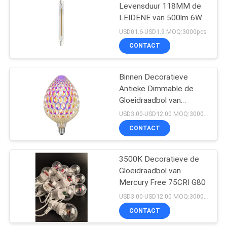
Levensduur 118MM de
LEIDENE van 500lm 6W
17
Bol van R7S
USD01.6-USD1.9 MOQ:3000pcs
Slimme LEIDENE
CONTACT
Strook
Binnen Decoratieve
Antieke Dimmable de
Gloeidraadbol van
90lm/W 2000k G125 E27
USD3.00-USD12.00 MOQ:3000pcs
CONTACT
12
Overmaats Edison
3500K Decoratieve de
Gloeidraadbol van
Bulbs
Mercury Free 75CRI G80
USD3.00-USD12.00 MOQ:3000pcs
CONTACT