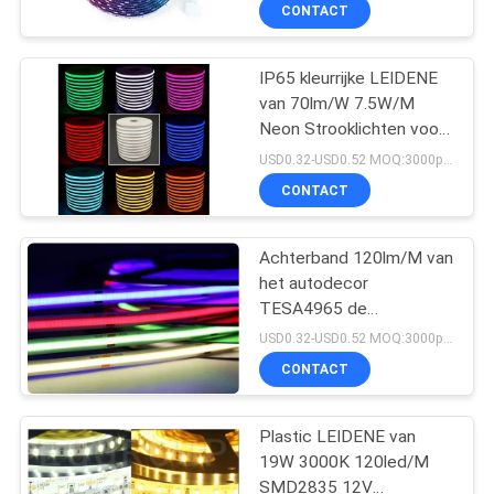
CONTACTEER
CONTACT
ONS
IP65 kleurrijke LEIDENE
51
van 70lm/W 7.5W/M
VERZOEK
Neon Strooklichten voor
OM EEN
GELEIDE G9-BOL
ruimte
USD0.32-USD0.52 MOQ:3000pcs
CITAAT
CONTACT
SITEMAP
Achterband 120lm/M van
het autodecor
TESA4965 de
PRIVACY
47
MAÏSKOLF LEIDENE van
USD0.32-USD0.52 MOQ:3000pcs
15W 24V Strook
POLICY
De LEIDENE Bol van
CONTACT
R7S
Plastic LEIDENE van
19W 3000K 120led/M
SMD2835 12V